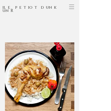
il e p e t io t d un k
un R