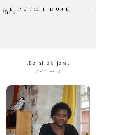
il e p e t io t d un k
un R
.
.
Dalal ak jam
(Benvenuto)